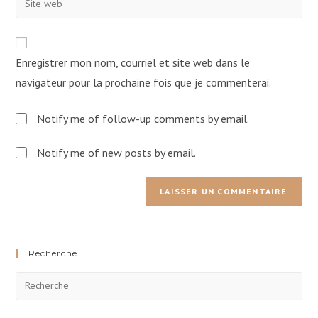
to
address
your
comment
to
website
comment
URL
Enregistrer mon nom, courriel et site web dans le
(optional)
navigateur pour la prochaine fois que je commenterai.
Notify me of follow-up comments by email.
Notify me of new posts by email.
Recherche
Pre
Esc
to