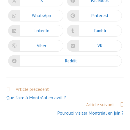
X
Facebook
Opens
Opens
in
in
a
a
new
new
WhatsApp
Pinterest
Opens
Opens
window
window
in
in
a
a
new
new
LinkedIn
Tumblr
Opens
Opens
window
window
in
in
a
a
new
new
Viber
VK
Opens
Opens
window
window
in
in
a
a
new
new
Reddit
Opens
window
window
in
a
new
window
Read
Article précédent
more
Que faire à Montréal en avril ?
articles
Article suivant
Pourquoi visiter Montréal en juin ?