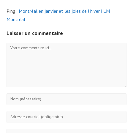
Ping :
Montréal en janvier et les joies de l'hiver | LM
Montréal
Laisser un commentaire
Commentaire
Enter
your
name
Enter
or
your
username
email
Enter