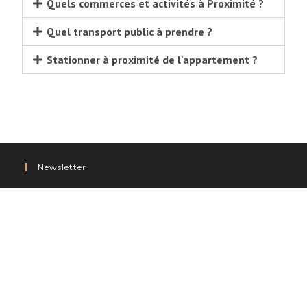
Quels commerces et activités à Proximité ?
Quel transport public à prendre ?
Stationner à proximité de l'appartement ?
Newsletter
Recevez GRATUITEMENT les "75 conseils à
absolument savoir pour vous installer à Montréal" !
JE M'INSCRIS
Oui, je consens à mon inscription à la newsletter.