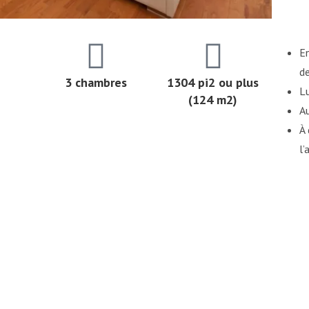
En
d
3 chambres
1304 pi2 ou plus
L
(124 m2)
Au
À 
l