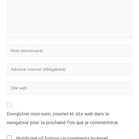
Enter
your
name
Enter
or
your
username
email
Enter
to
address
your
comment
to
website
comment
URL
Enregistrer mon nom, courriel et site web dans le
(optional)
navigateur pour la prochaine fois que je commenterai.
Notify me of follow-up comments by email.