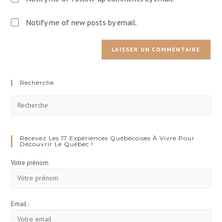
Notify me of new posts by email.
Recherche
Pre
Esc
to
clo
Recevez Les 17 Expériences Québécoises À Vivre Pour
Découvrir Le Québec !
the
Votre prénom
sea
pan
Email :