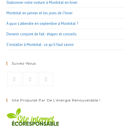
Stationner votre voiture à Montréal en hiver
Montréal en janvier et les joies de l’hiver
À quoi s’attendre en septembre à Montréal ?
Devenir conjoint de fait : étapes et conseils
S’installer à Montréal : ce qu’il faut savoir
Suivez-Nous
Opens
Opens
Opens
in
in
in
Site Propulsé Par De L’énergie Renouvelable !
a
a
a
new
new
new
tab
tab
tab