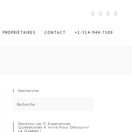
PROPRIÉTAIRES
CONTACT
+1-514-944-7509
Recherche
Press
Escape
to
close
Recevez Les 17 Expériences
Québécoises À Vivre Pour Découvrir
Le Québec !
the