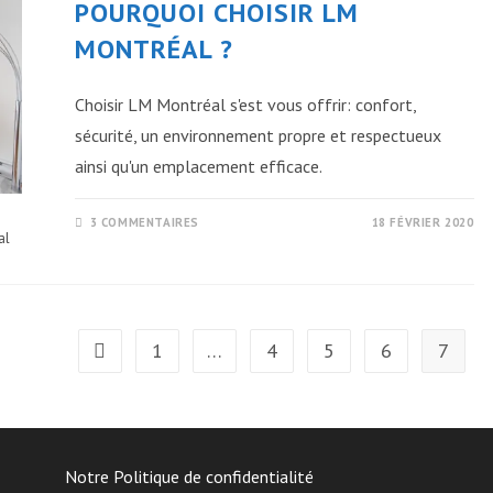
POURQUOI CHOISIR LM
MONTRÉAL ?
Choisir LM Montréal s'est vous offrir: confort,
sécurité, un environnement propre et respectueux
ainsi qu'un emplacement efficace.
3 COMMENTAIRES
18 FÉVRIER 2020
al
1
…
4
5
6
7
Go to the previous page
Notre Politique de confidentialité